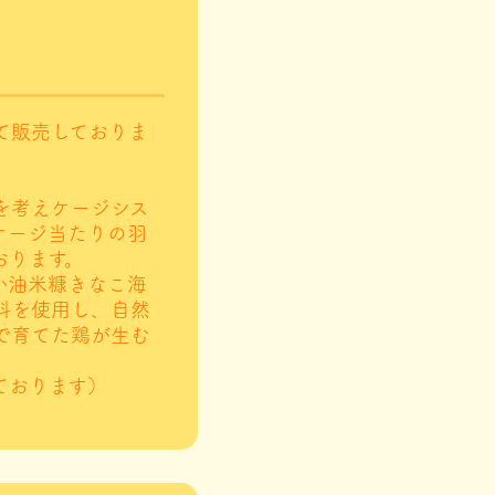
て販売しておりま
を考えケージシス
ケージ当たりの羽
おります。
か油米糠きなこ海
料を使用し、自然
で育てた鶏が生む
ております）