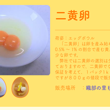
二黄卵
荷姿：エッグボウル
「二黄卵」は卵を産み始
0.5% ～ 1% の割合で産む
少な卵です。
弊社では二黄卵の選別は
ておりますので、二黄卵で
保証を考えて、１パック1
ですが８００ｇの値段で販
販売場所 ：
織部の里