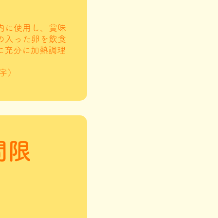
内に使用し、賞味
の入った卵を飲食
に充分に加熱調理
。
字）
間限