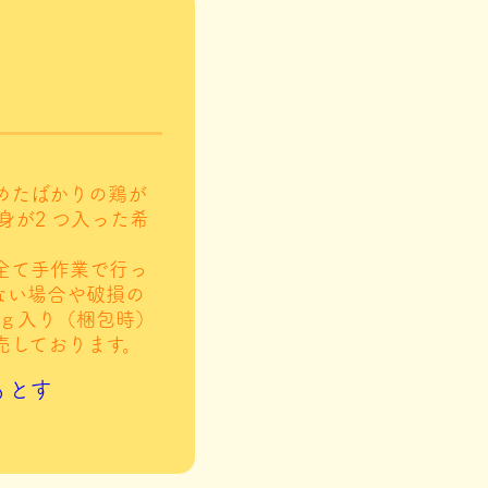
めたばかりの鶏が
黄身が2 つ入った希
全て手作業で行っ
ない場合や破損の
ｋｇ入り（梱包時）
売しております。
もとす