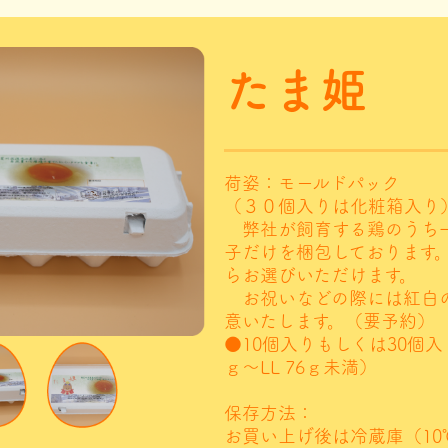
たま姫
荷姿：モールドパック
（３０個入りは化粧箱入り
弊社が飼育する鶏のうち
子だけを梱包しております
らお選びいただけます。
お祝いなどの際には紅白
意いたします。（要予約）
●10個入りもしくは30個入り
ｇ～LL 76ｇ未満）
保存方法：
お買い上げ後は冷蔵庫（1