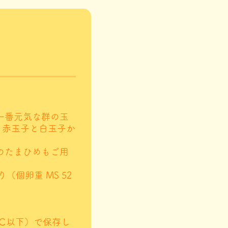
）
一番元気な群の玉
。赤玉子と白玉子か
のたまひめもご用
（個卵重 MS 52
0℃以下）で保存し