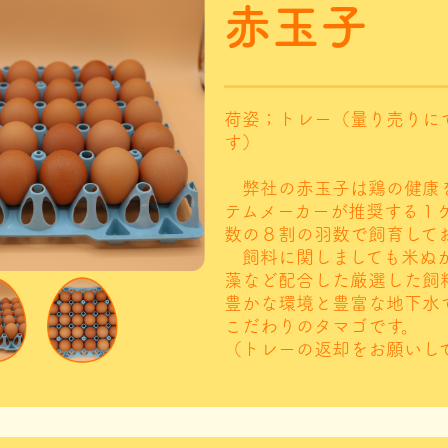
赤玉子
荷姿；トレー（量り売りに
す）
弊社の赤玉子は鶏の健康
テムメーカーが推奨する１
数の８割の羽数で飼育して
飼料に関しましても米ぬ
藻など配合した厳選した飼
豊かな環境と豊富な地下水
こだわりのタマゴです。
（トレーの返却をお願いし